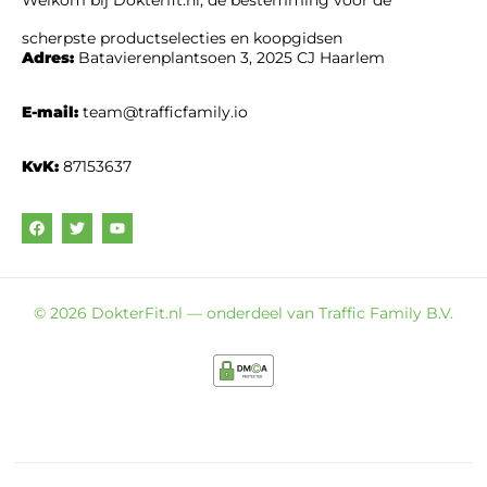
Welkom bij Dokterfit.nl, dé bestemming voor de
scherpste productselecties en koopgidsen
Adres:
Batavierenplantsoen 3, 2025 CJ Haarlem
E-mail:
team@trafficfamily.io
KvK:
87153637
© 2026 DokterFit.nl — onderdeel van Traffic Family B.V.