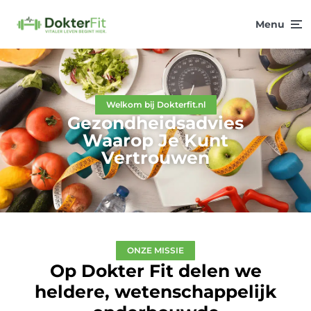
Menu
Welkom bij Dokterfit.nl
Gezondheidsadvies
Waarop Je Kunt
Vertrouwen
ONZE MISSIE
Op Dokter Fit delen we
heldere, wetenschappelijk