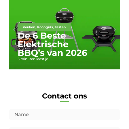
Keuken
,
Koopgids
,
Testen
De 6 Beste
Elektrische
BBQ’s van 2026
5 minuten leestijd
Contact ons