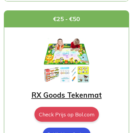
€25 - €50
RX Goods Tekenmat
Check Prijs op Bol.com