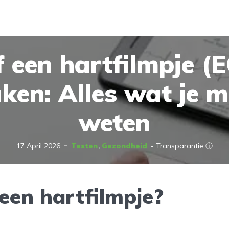
f een hartfilmpje (
ken: Alles wat je m
weten
17 April 2026
Testen
Gezondheid
- Transparantie ⓘ
een hartfilmpje?