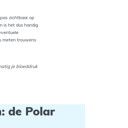
pas zichtbaar op
n is het dus handig
eventuele
es meten trouwens
atig je bloeddruk
 de Polar