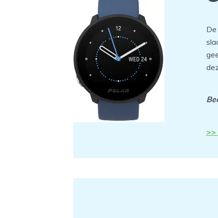
D
sla
gee
dez
Beo
>> 