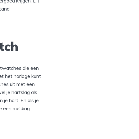
ergoed krijgen. Dit
stand
tch
artwatches die een
t het horloge kunt
hes uit met een
l je hartslag als
e hart. En als je
e een melding.