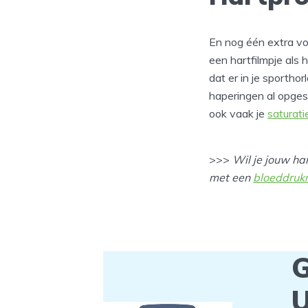
En nog één extra v
een hartfilmpje als 
dat er in je sporth
haperingen al opge
ook vaak je
saturati
>>>
Wil je jouw ha
met een
bloeddruk
G
U