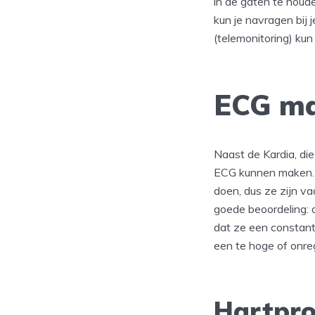
in de gaten te houde
kun je navragen bij
(telemonitoring) kun
ECG ma
Naast de Kardia, di
ECG kunnen maken. H
doen, dus ze zijn v
goede beoordeling: 
dat ze een constant
een te hoge of onre
Hartpro