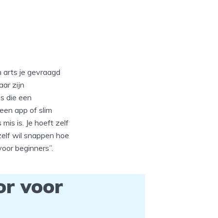
 arts je gevraagd
aar zijn
es die een
een app of slim
is is. Je hoeft zelf
zelf wil snappen hoe
voor beginners”.
or voor