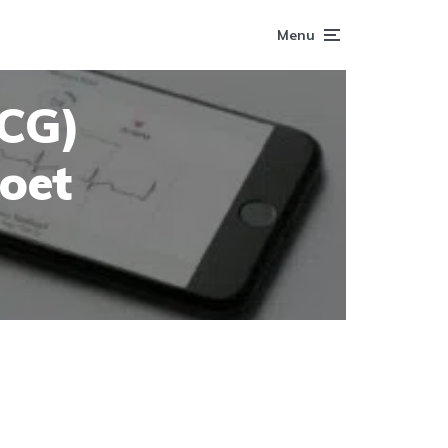
Menu
ECG)
oet