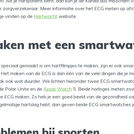
n. Als je hartpatiënt bent, dan kun je de Kardia dus misschien v
 je zorgverzekeraar. Meer informatie over het ECG meten op af
 je vinden op de
Hartwacht
website.
ken met een smartwa
e speciaal gemaakt is om hartfilmpjes te maken, zijn er ook sm
et maken van de ECG is dan één van de vele dingen die je me
aak ook wat duurder. We lichten hieronder twee ECG smartwatc
de Polar Unite en de
Apple Watch
5. Beide horloges meten zowe
e ECG maken. Zo heb je een goed beeld van de gezondheid van j
gelmatige hartslag hebt, dan geven beide ECG smartwatches j
blemen bij sporten