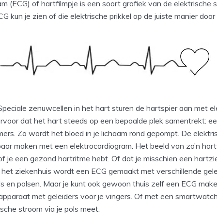
m (ECG) of hartfilmpje is een soort grafiek van de elektrische 
G kun je zien of die elektrische prikkel op de juiste manier door
. Speciale zenuwcellen in het hart sturen de hartspier aan met ele
ervoor dat het hart steeds op een bepaalde plek samentrekt: e
mers. Zo wordt het bloed in je lichaam rond gepompt. De elektr
tbaar maken met een elektrocardiogram. Het beeld van zo’n hart
of je een gezond hartritme hebt. Of dat je misschien een hartzi
In het ziekenhuis wordt een ECG gemaakt met verschillende gele
els en polsen. Maar je kunt ook gewoon thuis zelf een ECG make
 apparaat met geleiders voor je vingers. Of met een smartwatch, 
ische stroom via je pols meet.