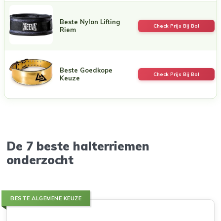
Beste Nylon Lifting
Check Prijs Bij Bol
Riem
Beste Goedkope
Check Prijs Bij Bol
Keuze
De 7 beste halterriemen
onderzocht
BESTE ALGEMENE KEUZE