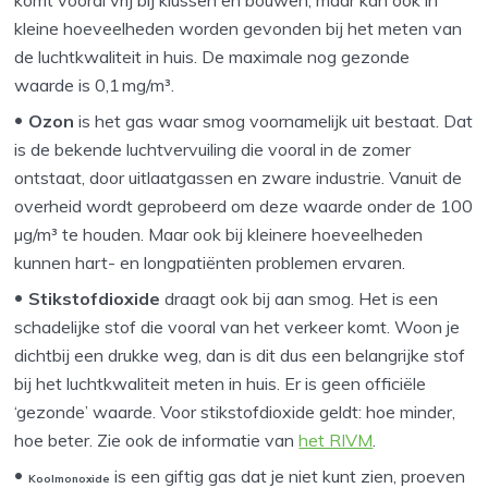
komt vooral vrij bij klussen en bouwen, maar kan ook in
kleine hoeveelheden worden gevonden bij het meten van
de luchtkwaliteit in huis. De maximale nog gezonde
waarde is 0,1 mg/m³.
Ozon
is het gas waar smog voornamelijk uit bestaat. Dat
is de bekende luchtvervuiling die vooral in de zomer
ontstaat, door uitlaatgassen en zware industrie. Vanuit de
overheid wordt geprobeerd om deze waarde onder de 100
µg/m³ te houden. Maar ook bij kleinere hoeveelheden
kunnen hart- en longpatiënten problemen ervaren.
Stikstofdioxide
draagt ook bij aan smog. Het is een
schadelijke stof die vooral van het verkeer komt. Woon je
dichtbij een drukke weg, dan is dit dus een belangrijke stof
bij het luchtkwaliteit meten in huis. Er is geen officiële
‘gezonde’ waarde. Voor stikstofdioxide geldt: hoe minder,
hoe beter. Zie ook de informatie van
het RIVM
.
is een giftig gas dat je niet kunt zien, proeven
Koolmonoxide