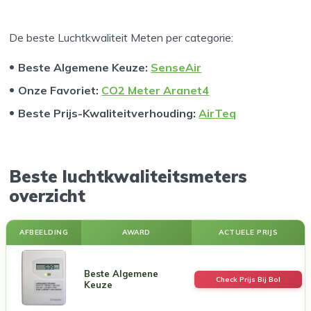
De beste Luchtkwaliteit Meten per categorie:
Beste Algemene Keuze
:
SenseAir
Onze Favoriet
:
CO2 Meter Aranet4
Beste Prijs-Kwaliteitverhouding
:
AirTeq
Beste luchtkwaliteitsmeters
overzicht
AFBEELDING
AWARD
ACTUELE PRIJS
Beste Algemene
Check Prijs Bij Bol
Keuze