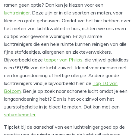
ramen geen optie? Dan kun je kiezen voor een
luchtreiniger
. Deze zijn er in alle soorten en maten, voor
kleine en grote gebouwen. Omdat we het hier hebben over
het meten van luchtkwaliteit in huis, richten we ons even
op tips voor gewone woningen. Er zijn slimme
luchtreinigers die een hele ruimte kunnen reinigen van alle
fijne stofdeeltjes, allergenen en ziekteverwekkers.
Bijvoorbeeld deze
topper van Philips
, die vrijwel geluidloos
is en 99,9% van de lucht zuivert. Ideaal voor mensen met
een longaandoening of heftige allergie. Andere goede
luchtreinigers vind je bijvoorbeeld hier: de
Top 10 van
Bol.com
. Ben je op zoek naar schonere lucht omdat je een
longaandoening hebt? Dan is het ook zinvol om het
zuurstofgehalte in je bloed te meten. Dat kan met een
saturatiemeter
.
Tip:
let bij de aanschaf van een luchtreiniger goed op de
grootte van de ruimte waarvan je de lucht wil zuiveren.