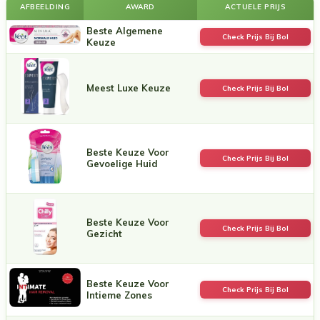
AFBEELDING
AWARD
ACTUELE PRIJS
Beste Algemene
Check Prijs Bij Bol
Keuze
Meest Luxe Keuze
Check Prijs Bij Bol
Beste Keuze Voor
Check Prijs Bij Bol
Gevoelige Huid
Beste Keuze Voor
Check Prijs Bij Bol
Gezicht
Beste Keuze Voor
Check Prijs Bij Bol
Intieme Zones