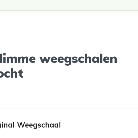
slimme weegschalen
ocht
inal Weegschaal