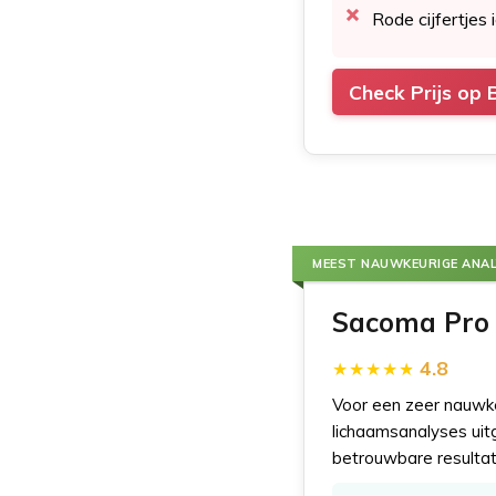
Rode cijfertjes 
Check Prijs op 
MEEST NAUWKEURIGE ANAL
Sacoma Pro 
4.8
Voor een zeer nauwke
lichaamsanalyses uitg
betrouwbare resultat