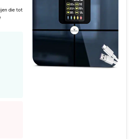
en die tot
e