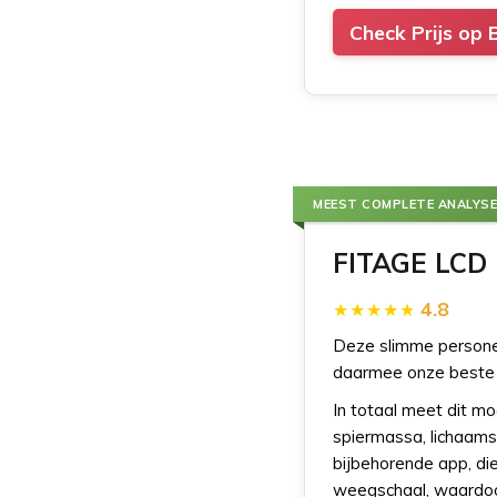
Check Prijs op 
MEEST COMPLETE ANALYSE
FITAGE LCD
4.8
Deze slimme personen
daarmee onze beste
In totaal meet dit m
spiermassa, lichaamsw
bijbehorende app, di
weegschaal, waardoor