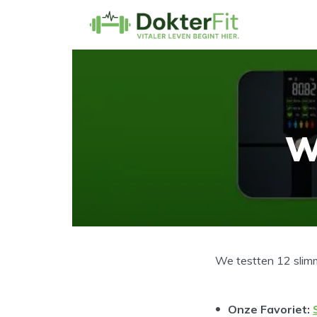
W
We testten 12 slimm
Onze Favoriet
: