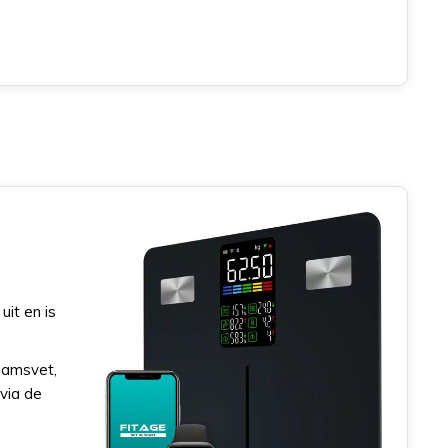
it en is
haamsvet,
 via de
e