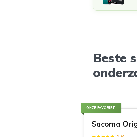
Beste 
onderz
ONZE FAVORIET
Sacoma Orig
4.8