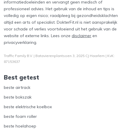
informatiedoeleinden en vervangt geen medisch of
professioneel advies. Het gebruik van de inhoud en tips is
volledig op eigen risico; raadpleeg bij gezondheidsklachten
altijd een arts of specialist. DokterFit.nl is niet aansprakelijk
voor schade of verlies voortvloeiend uit het gebruik van de
website of externe links. Lees onze
disclaimer
en
privacyverklaring
.
Traffic Family B.V. | Batavierenplantsoen 3, 2025 CJ Haarlem | KvK:
87153637
Best getest
beste airtrack
beste bokszak
beste elektrische koelbox
beste foam roller
beste hoelahoep