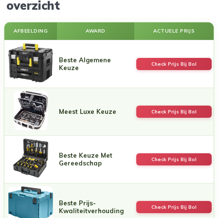
overzicht
AFBEELDING
AWARD
ACTUELE PRIJS
Beste Algemene
Check Prijs Bij Bol
Keuze
Meest Luxe Keuze
Check Prijs Bij Bol
Beste Keuze Met
Check Prijs Bij Bol
Gereedschap
Beste Prijs-
Check Prijs Bij Bol
Kwaliteitverhouding