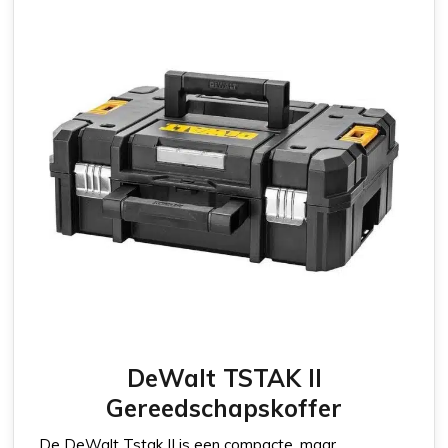
DeWalt TSTAK II
Gereedschapskoffer
De DeWalt Tstak II is een compacte, maar