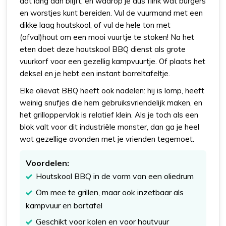
dat lang aan blijft, en waarop je dus flink wat burgers
en worstjes kunt bereiden. Vul de vuurmand met een
dikke laag houtskool, of vul de hele ton met
(afval)hout om een mooi vuurtje te stoken! Na het
eten doet deze houtskool BBQ dienst als grote
vuurkorf voor een gezellig kampvuurtje. Of plaats het
deksel en je hebt een instant borreltafeltje.
Elke olievat BBQ heeft ook nadelen: hij is lomp, heeft
weinig snufjes die hem gebruiksvriendelijk maken, en
het grilloppervlak is relatief klein. Als je toch als een
blok valt voor dit industriële monster, dan ga je heel
wat gezellige avonden met je vrienden tegemoet.
Voordelen:
Houtskool BBQ in de vorm van een oliedrum
Om mee te grillen, maar ook inzetbaar als
kampvuur en bartafel
Geschikt voor kolen en voor houtvuur