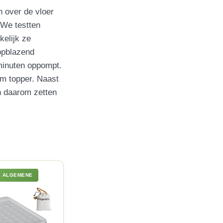
n over de vloer
 We testten
elijk ze
fopblazend
minuten oppompt.
m topper. Naast
en daarom zetten
E ALGEMENE