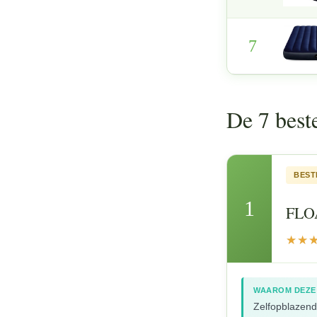
7
De 7 best
BEST
1
FLOA
WAAROM DEZE
Zelfopblazen