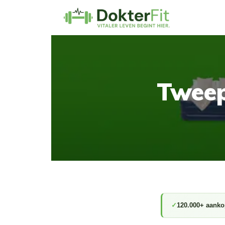
Tweep
120.000+ aanko