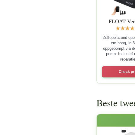
FLOAT Ver
Zelfopblazend qu
cm hoog, in 
oppgepompt via d
pomp. Inclusief 
reparatie
Check pri
Beste twe