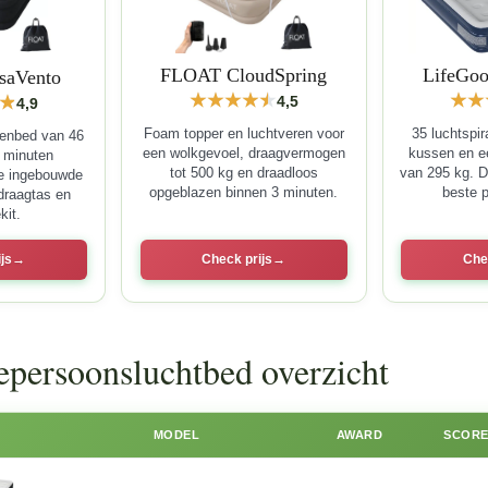
FLOAT CloudSpring
LifeGoo
saVento
4,5
4,9
Foam topper en luchtveren voor
35 luchtspir
eenbed van 46
een wolkgevoel, draagvermogen
kussen en e
3 minuten
tot 500 kg en draadloos
van 295 kg. D
e ingebouwde
opgeblazen binnen 3 minuten.
beste pr
draagtas en
kit.
js
Check prijs
Che
epersoonsluchtbed overzicht
MODEL
AWARD
SCOR