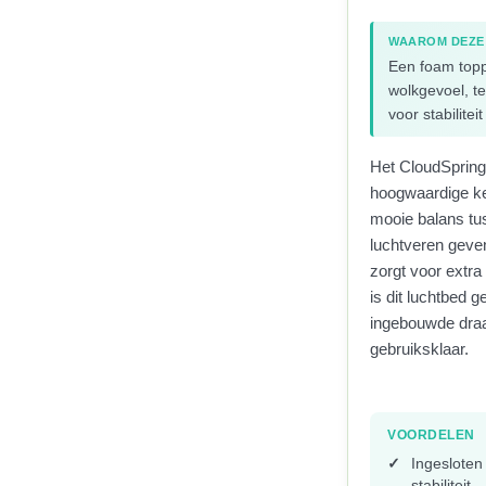
WAAROM DEZE
Een foam topp
wolkgevoel, te
voor stabilitei
Het CloudSpring
hoogwaardige keu
mooie balans tus
luchtveren geven
zorgt voor extr
is dit luchtbed 
ingebouwde draa
gebruiksklaar.
VOORDELEN
Ingesloten
stabiliteit