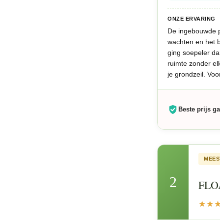
ONZE ERVARING
De ingebouwde po
wachten en het b
ging soepeler da
ruimte zonder el
je grondzeil. Voo
Beste prijs ga
MEES
2
FLOA