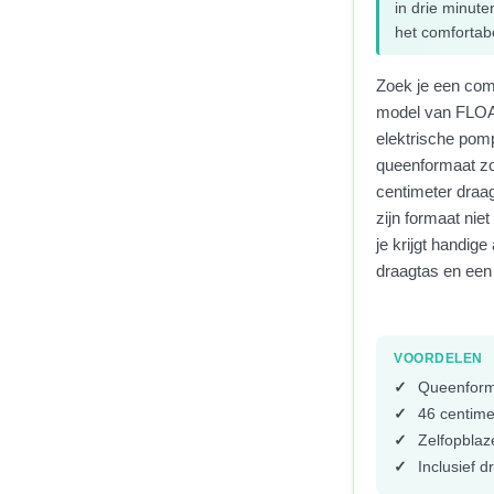
in drie minut
het comfortab
Zoek je een comf
model van FLOA
elektrische pomp
queenformaat zo
centimeter draagt
zijn formaat niet
je krijgt handi
draagtas en een 
VOORDELEN
Queenform
46 centime
Zelfopbla
Inclusief d