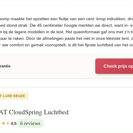
mp maakte het opzetten een fluitje van een cent: knop indrukken, dr
ed stond strak. Die 46 centimeter hoogte merkten we direct, want in- e
n bij de lagere modellen in de test. Het queenformaat gaf ons met z’n
kaar te raken. Door de afmetingen paste het niet in onze kleinste tent, 
r wie comfort en gemak vooropstelt, is dit het fijnste luchtbed van het o
Check prijs o
rantie
T LUXE KEUZE
T CloudSpring Luchtbed
6 reviews
4,5