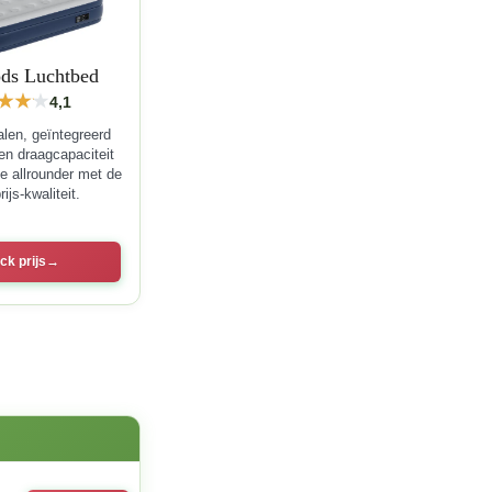
ds Luchtbed
4,1
alen, geïntegreerd
en draagcapaciteit
e allrounder met de
ijs-kwaliteit.
ck prijs
E