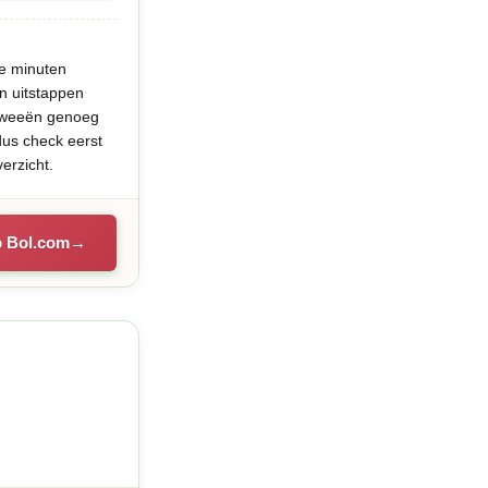
ie minuten
n uitstappen
 tweeën genoeg
dus check eerst
verzicht.
p Bol.com