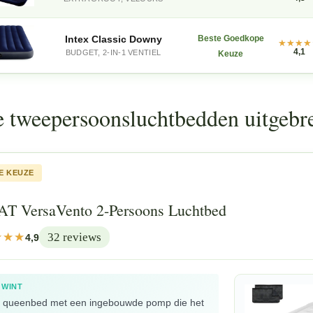
Intex Classic Downy
Beste Goedkope
4,1
BUDGET, 2-IN-1 VENTIEL
Keuze
e tweepersoonsluchtbedden uitgebre
E KEUZE
T VersaVento 2-Persoons Luchtbed
32 reviews
4,9
 WINT
d queenbed met een ingebouwde pomp die het