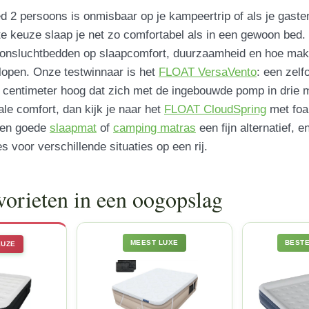
d 2 persoons is onmisbaar op je kampeertrip of als je gaste
ste keuze slaap je net zo comfortabel als in een gewoon bed.
onsluchtbedden op slaapcomfort, duurzaamheid en hoe makk
lopen. Onze testwinnaar is het
FLOAT VersaVento
: een zel
centimeter hoog dat zich met de ingebouwde pomp in drie 
le comfort, dan kijk je naar het
FLOAT CloudSpring
met foa
een goede
slaapmat
of
camping matras
een fijn alternatief, 
s voor verschillende situaties op een rij.
vorieten in een oogopslag
MEEST LUXE
BEST
EUZE