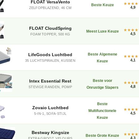
FLOAT VersaVento
Beste Keuze
4,9
ZELFOPBLAZEND, 46 CM
FLOAT CloudSpring
Meest Luxe Keuze
4,5
FOAM TOPPER, 500 KG
LifeGoods Luchtbed
Beste Algemene
4,1
35 LUCHTSPIRALEN, KUSSEN
Keuze
Intex Essential Rest
Beste voor
4,8
STEVIGE RANDEN, POMP
Onrustige Slapers
Beste
Zovaio Luchtbed
Multifunctionele
4,5
5-IN-1, SOFA-STIJL
Keuze
Bestway Kingsize
Beste Grote Keuze
4,3
EXTRA GROOT, VELOURS