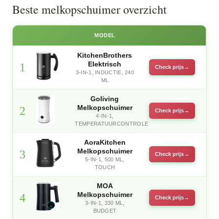
Beste melkopschuimer overzicht
MODEL
KitchenBrothers
Elektrisch
1
Check prijs
3-IN-1, INDUCTIE, 240
ML
Goliving
Melkopschuimer
2
Check prijs
4-IN-1,
TEMPERATUURCONTROLE
AoraKitchen
Melkopschuimer
3
Check prijs
5-IN-1, 500 ML,
TOUCH
MOA
Melkopschuimer
4
Check prijs
3-IN-1, 330 ML,
BUDGET