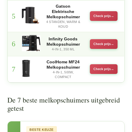
Gatson
Elektrische
5
Check prijs
Melkopschuimer
4 STANDEN, WARM &
KOUD
Infinity Goods
6
Melkopschuimer
Check prijs
4-IN-1, 350 ML
CoolHome MF24
Melkopschuimer
7
Check prijs
4-IN-1, 500W,
COMPACT
De 7 beste melkopschuimers uitgebreid
getest
BESTE KEUZE