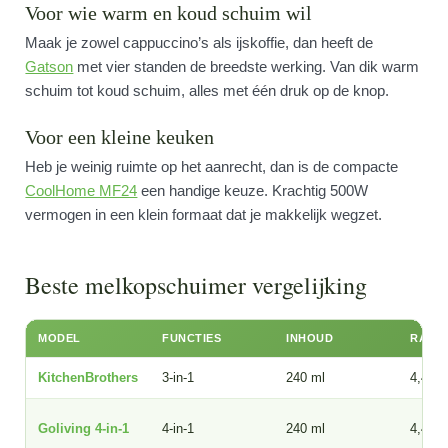
Voor wie warm en koud schuim wil
Maak je zowel cappuccino’s als ijskoffie, dan heeft de
Gatson
met vier standen de breedste werking. Van dik warm
schuim tot koud schuim, alles met één druk op de knop.
Voor een kleine keuken
Heb je weinig ruimte op het aanrecht, dan is de compacte
CoolHome MF24
een handige keuze. Krachtig 500W
vermogen in een klein formaat dat je makkelijk wegzet.
Beste melkopschuimer vergelijking
MODEL
FUNCTIES
INHOUD
RATIN
KitchenBrothers
3-in-1
240 ml
4,4
Goliving 4-in-1
4-in-1
240 ml
4,4