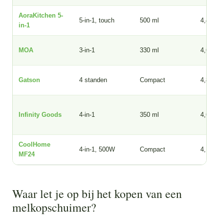
AoraKitchen 5-
5-in-1, touch
500 ml
4,4
in-1
MOA
3-in-1
330 ml
4,6
Gatson
4 standen
Compact
4,8
Infinity Goods
4-in-1
350 ml
4,6
CoolHome
4-in-1, 500W
Compact
4,1
MF24
Waar let je op bij het kopen van een
melkopschuimer?