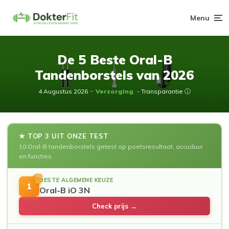
Menu
De 5 Beste Oral-B
Tandenborstels van 2026
4 Augustus 2026
Verzorging
- Transparantie ⓘ
★ TOP 3 UIT ONZE TEST
10 Oral-B tandenborstels getest op poetsresultaat, accuduur
en functies
BESTE ALGEMENE KEUZE
1
Oral-B iO 3N
Check prijs →