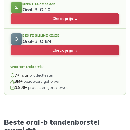
MEEST LUXE KEUZE
2
Oral-B IO 10
Check prijs →
BESTE SLIMME KEUZE
3
Oral-B iO 8N
Check prijs →
Waarom DokterFit?
7+ jaar
producttesten
3M+
bezoekers geholpen
1.800+
producten gereviewed
Beste oral-b tandenborstel