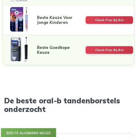
Beste Keuze Voor
Check Prijs Bij Bol
Jonge Kinderen
Beste Goedkope
Check Prijs Bij Bol
Keuze
De beste oral-b tandenborstels
onderzocht
BESTE ALGEMENE KEUZE