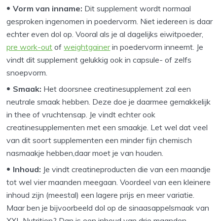
Vorm van inname:
Dit supplement wordt normaal
gesproken ingenomen in poedervorm. Niet iedereen is daar
echter even dol op. Vooral als je al dagelijks eiwitpoeder,
pre work-out
of
weightgainer
in poedervorm inneemt. Je
vindt dit supplement gelukkig ook in capsule- of zelfs
snoepvorm.
Smaak:
Het doorsnee creatinesupplement zal een
neutrale smaak hebben. Deze doe je daarmee gemakkelijk
in thee of vruchtensap. Je vindt echter ook
creatinesupplementen met een smaakje. Let wel dat veel
van dit soort supplementen een minder fijn chemisch
nasmaakje hebben,daar moet je van houden.
Inhoud:
Je vindt creatineproducten die van een maandje
tot wel vier maanden meegaan. Voordeel van een kleinere
inhoud zijn (meestal) een lagere prijs en meer variatie.
Maar ben je bijvoorbeeld dol op de sinaasappelsmaak van
XXL Nutrition? Dan is een inhoud van drie maanden