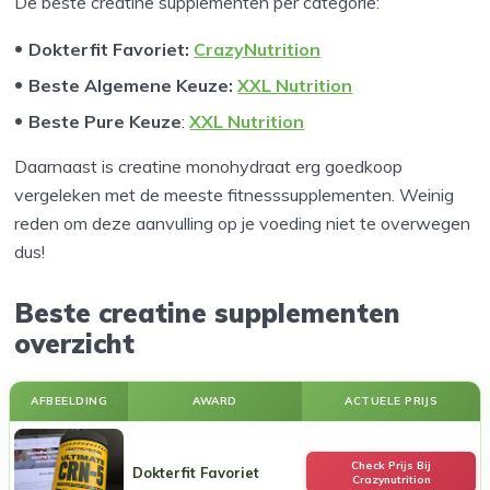
De beste creatine supplementen per categorie:
Dokterfit Favoriet:
CrazyNutrition
Beste Algemene Keuze
:
XXL Nutrition
Beste Pure Keuze
:
XXL Nutrition
Daarnaast is creatine monohydraat erg goedkoop
vergeleken met de meeste fitnesssupplementen. Weinig
reden om deze aanvulling op je voeding niet te overwegen
dus!
Beste creatine supplementen
overzicht
AFBEELDING
AWARD
ACTUELE PRIJS
Check Prijs Bij
Dokterfit Favoriet
Crazynutrition