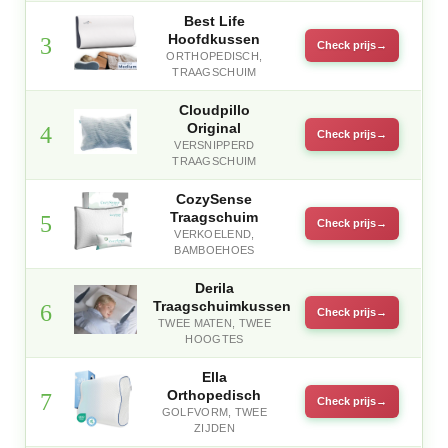
Best Life
Hoofdkussen
3
Check prijs
ORTHOPEDISCH,
TRAAGSCHUIM
Cloudpillo
Original
4
Check prijs
VERSNIPPERD
TRAAGSCHUIM
CozySense
Traagschuim
5
Check prijs
VERKOELEND,
BAMBOEHOES
Derila
Traagschuimkussen
6
Check prijs
TWEE MATEN, TWEE
HOOGTES
Ella
Orthopedisch
7
Check prijs
GOLFVORM, TWEE
ZIJDEN