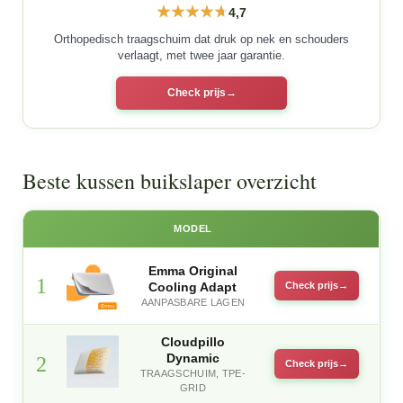
4,7
Orthopedisch traagschuim dat druk op nek en schouders
verlaagt, met twee jaar garantie.
Check prijs
Beste kussen buikslaper overzicht
MODEL
Emma Original
1
Cooling Adapt
Check prijs
AANPASBARE LAGEN
Cloudpillo
Dynamic
2
Check prijs
TRAAGSCHUIM, TPE-
GRID