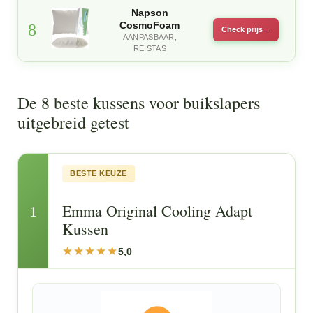
Napson
CosmoFoam
8
Check prijs
AANPASBAAR,
REISTAS
De 8 beste kussens voor buikslapers
uitgebreid getest
BESTE KEUZE
Emma Original Cooling Adapt
1
Kussen
5,0