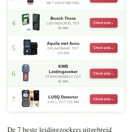
MET VOCHTMETING
Bosch Truvo
4
Check prijs
LED-INDICATIE, TOT
50 MM
Aquila met Accu
5
Check prijs
OPLAADBAAR, TOT
120 MM
KWB
Leidingzoeker
6
Check prijs
STROOMKABELS TOT
60 MM
LUSQ Detector
7
Check prijs
5-IN-1, TOT 120 MM
De 7 beste leidingzoekers uitgebreid