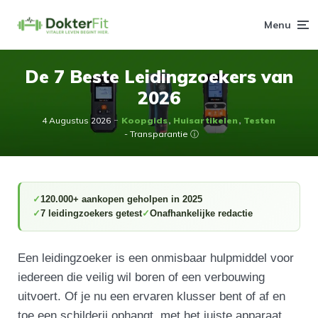
Menu
De 7 Beste Leidingzoekers van
2026
4 Augustus 2026
Koopgids
Huisartikelen
Testen
- Transparantie ⓘ
120.000+ aankopen geholpen in 2025
7 leidingzoekers getest
Onafhankelijke redactie
Een leidingzoeker is een onmisbaar hulpmiddel voor
iedereen die veilig wil boren of een verbouwing
uitvoert. Of je nu een ervaren klusser bent of af en
toe een schilderij ophangt, met het juiste apparaat