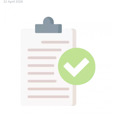
22 April 2026