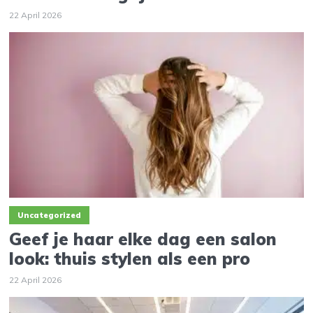
22 April 2026
Uncategorized
Geef je haar elke dag een salon
look: thuis stylen als een pro
22 April 2026