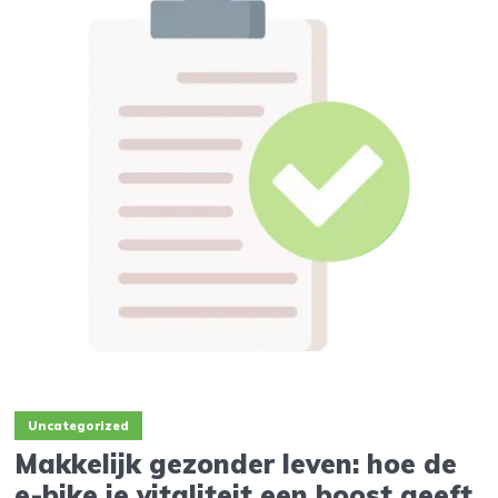
Uncategorized
Makkelijk gezonder leven: hoe de
e-bike je vitaliteit een boost geeft