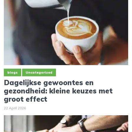
blogs
Uncategorized
Dagelijkse gewoontes en
gezondheid: kleine keuzes met
groot effect
22 April 2026