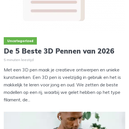
Uncategorized
De 5 Beste 3D Pennen van 2026
5 minuten leestijd
Met een 3D pen maak je creatieve ontwerpen en unieke
kunstwerken. Een 3D pen is veelzijdig in gebruik en het is
makkelijk te leren voor jong en oud. We zetten de beste
modellen op een rij, waarbij we gelet hebben op het type
filament, de...