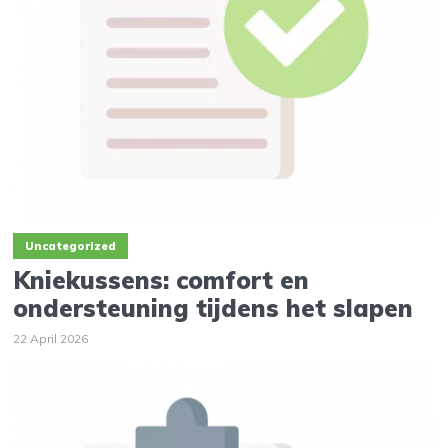
Uncategorized
Kniekussens: comfort en
ondersteuning tijdens het slapen
22 April 2026