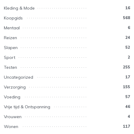
Kleding & Mode
16
Koopgids
568
Mentaal
6
Reizen
24
Slapen
52
Sport
2
Testen
255
Uncategorized
17
Verzorging
155
Voeding
57
Vrije tijd & Ontspanning
46
Vrouwen
4
Wonen
117