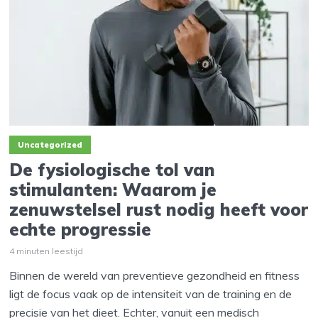
Uncategorized
De fysiologische tol van
stimulanten: Waarom je
zenuwstelsel rust nodig heeft voor
echte progressie
4 minuten leestijd
Binnen de wereld van preventieve gezondheid en fitness
ligt de focus vaak op de intensiteit van de training en de
precisie van het dieet. Echter, vanuit een medisch