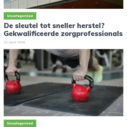
Uncategorized
De sleutel tot sneller herstel?
Gekwalificeerde zorgprofessionals
22 April 2026
Uncategorized