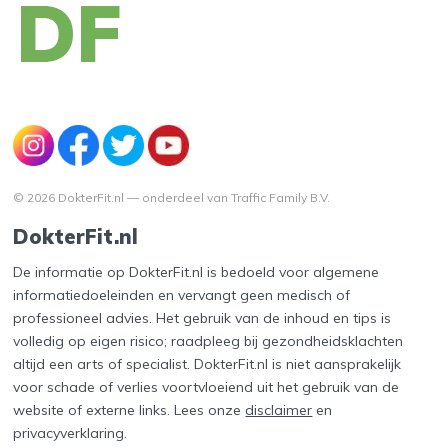
© 2026 DokterFit.nl — onderdeel van Traffic Family B.V.
DokterFit.nl
De informatie op DokterFit.nl is bedoeld voor algemene
informatiedoeleinden en vervangt geen medisch of
professioneel advies. Het gebruik van de inhoud en tips is
volledig op eigen risico; raadpleeg bij gezondheidsklachten
altijd een arts of specialist. DokterFit.nl is niet aansprakelijk
voor schade of verlies voortvloeiend uit het gebruik van de
website of externe links. Lees onze
disclaimer
en
privacyverklaring
.