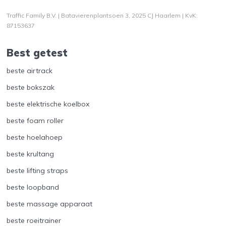
Traffic Family B.V. | Batavierenplantsoen 3, 2025 CJ Haarlem | KvK:
87153637
Best getest
beste airtrack
beste bokszak
beste elektrische koelbox
beste foam roller
beste hoelahoep
beste krultang
beste lifting straps
beste loopband
beste massage apparaat
beste roeitrainer