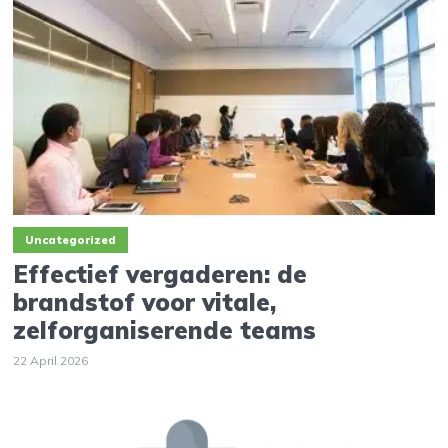
Uncategorized
Effectief vergaderen: de
brandstof voor vitale,
zelforganiserende teams
22 April 2026