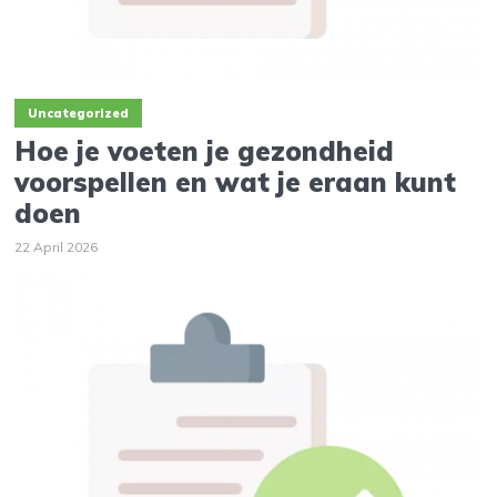
Uncategorized
Hoe je voeten je gezondheid
voorspellen en wat je eraan kunt
doen
22 April 2026