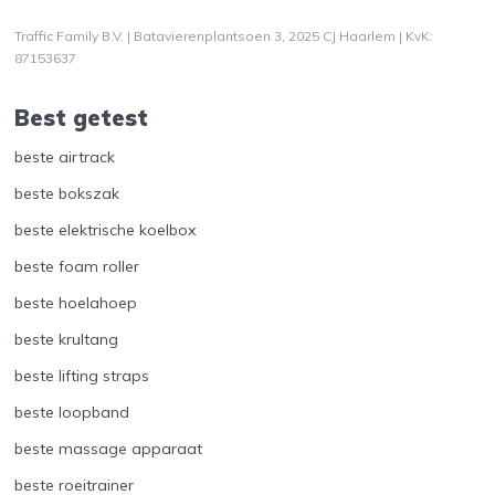
Traffic Family B.V. | Batavierenplantsoen 3, 2025 CJ Haarlem | KvK:
87153637
Best getest
beste airtrack
beste bokszak
beste elektrische koelbox
beste foam roller
beste hoelahoep
beste krultang
beste lifting straps
beste loopband
beste massage apparaat
beste roeitrainer