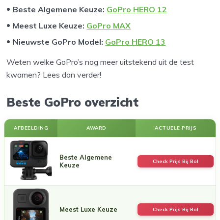
Beste Algemene Keuze:
GoPro HERO 12
Meest Luxe Keuze:
GoPro MAX
Nieuwste GoPro Model:
GoPro HERO 13
Weten welke GoPro’s nog meer uitstekend uit de test
kwamen? Lees dan verder!
Beste GoPro overzicht
AFBEELDING
AWARD
ACTUELE PRIJS
Beste Algemene
Check Prijs Bij Bol
Keuze
Meest Luxe Keuze
Check Prijs Bij Bol