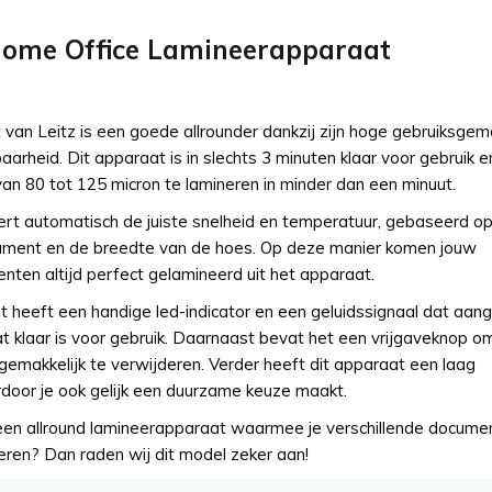
Home Office Lamineerapparaat
van Leitz is een goede allrounder dankzij zijn hoge gebruiksgem
arheid. Dit apparaat is in slechts 3 minuten klaar voor gebruik en
an 80 tot 125 micron te lamineren in minder dan een minuut.
ert automatisch de juiste snelheid en temperatuur, gebaseerd op
ument en de breedte van de hoes. Op deze manier komen jouw
ten altijd perfect gelamineerd uit het apparaat.
 heeft een handige led-indicator en een geluidssignaal dat aan
 klaar is voor gebruik. Daarnaast bevat het een vrijgaveknop o
emakkelijk te verwijderen. Verder heeft dit apparaat een laag
rdoor je ook gelijk een duurzame keuze maakt.
een allround lamineerapparaat waarmee je verschillende docume
neren? Dan raden wij dit model zeker aan!