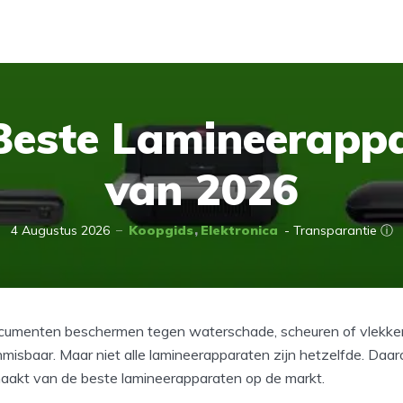
Beste Lamineerapp
van 2026
4 Augustus 2026
Koopgids
Elektronica
- Transparantie ⓘ
 documenten beschermen tegen waterschade, scheuren of vlekke
misbaar. Maar niet alle lamineerapparaten zijn hetzelfde. Daa
maakt van de beste lamineerapparaten op de markt.