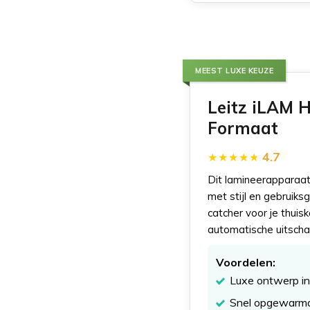
MEEST LUXE KEUZE
Leitz iLAM 
Formaat
4.7
Dit lamineerapparaat
met stijl en gebruiks
catcher voor je thuis
automatische uitscha
Voordelen:
Luxe ontwerp in 
Snel opgewarmd 