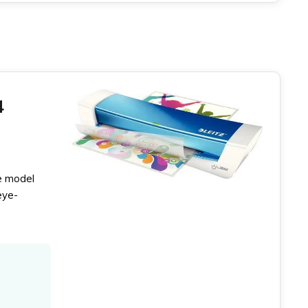
4
xe model
eye-