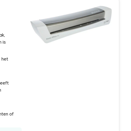
ak,
 is
 het
geeft
m
nten of