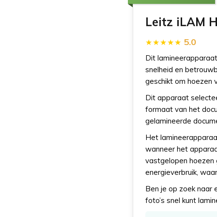
Leitz iLAM 
5.0
Dit lamineerapparaat 
snelheid en betrouwba
geschikt om hoezen v
Dit apparaat selecte
formaat van het doc
gelamineerde documen
Het lamineerapparaat
wanneer het apparaat
vastgelopen hoezen g
energieverbruik, waa
Ben je op zoek naar 
foto’s snel kunt lami