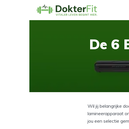
De 6 
Wil jij belangrijke
lamineerapparaat on
jou een selectie ge