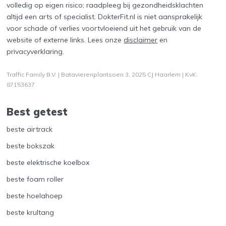
volledig op eigen risico; raadpleeg bij gezondheidsklachten
altijd een arts of specialist. DokterFit.nl is niet aansprakelijk
voor schade of verlies voortvloeiend uit het gebruik van de
website of externe links. Lees onze
disclaimer
en
privacyverklaring
.
Traffic Family B.V. | Batavierenplantsoen 3, 2025 CJ Haarlem | KvK:
87153637
Best getest
beste airtrack
beste bokszak
beste elektrische koelbox
beste foam roller
beste hoelahoep
beste krultang