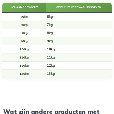
LICHAAMSGEWICHT
GEWICHT VERZWARINGSDEKEN
6kg
60kg
7kg
70kg
8kg
80kg
9kg
90kg
10kg
100kg
11kg
110kg
12kg
120kg
13kg
130kg
Wat zijn andere producten met