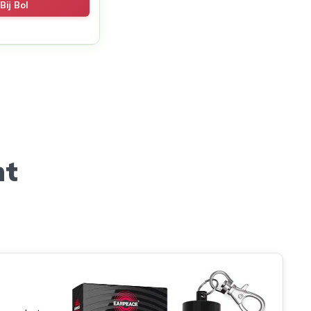
Bij Bol
ht