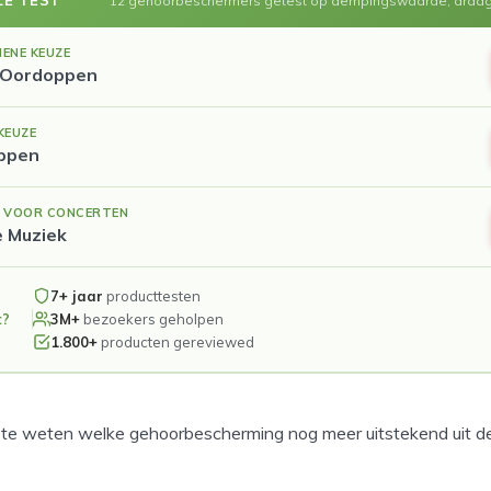
12 gehoorbeschermers getest op dempingswaarde, draag
ENE KEUZE
 Oordoppen
KEUZE
ppen
E VOOR CONCERTEN
 Muziek
7+ jaar
producttesten
3M+
bezoekers geholpen
t?
1.800+
producten gereviewed
te weten welke gehoorbescherming nog meer uitstekend uit de