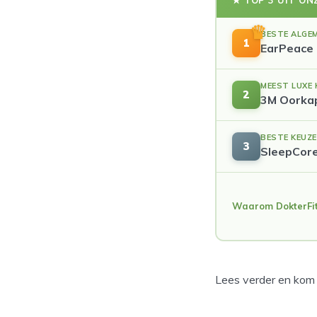
BESTE ALGEM
1
EarPeace
MEEST LUXE 
2
3M Oorka
BESTE KEUZ
3
SleepCore
Waarom DokterFi
Lees verder en kom 