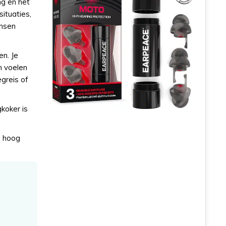
g en het
ituaties,
ensen
en. Je
n voelen
greis of
koker is
n hoog