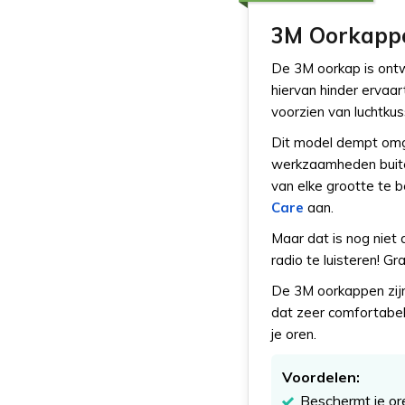
3M Oorkapp
De 3M oorkap is ontw
hiervan hinder ervaar
voorzien van luchtku
Dit model dempt omge
werkzaamheden buiten
van elke grootte te 
Care
aan.
Maar dat is nog niet 
radio te luisteren! G
De 3M oorkappen zijn
dat zeer comfortabel 
je oren.
Voordelen:
Beschermt je or