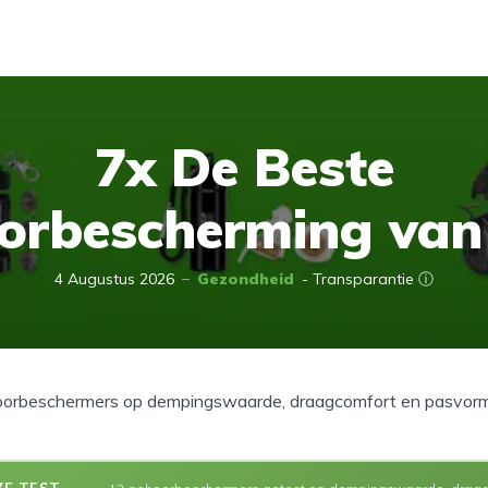
7x De Beste
orbescherming van
4 Augustus 2026
Gezondheid
- Transparantie ⓘ
orbeschermers op dempingswaarde, draagcomfort en pasvorm. 
ZE TEST