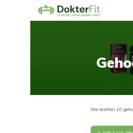
Geho
We testten 10 geho
★ TOP 3 UIT ON