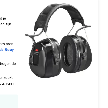
t je
en zijn
 om oren
ds Baby
 dragen de
el zoekt
ats van in