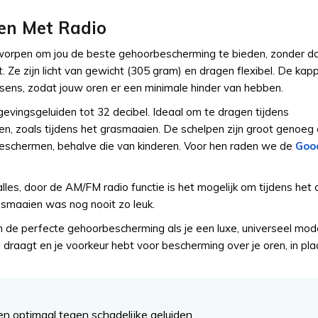
en Met Radio
orpen om jou de beste gehoorbescherming te bieden, zonder da
t. Ze zijn licht van gewicht (305 gram) en dragen flexibel. De kapp
ssens, zodat jouw oren er een minimale hinder van hebben.
vingsgeluiden tot 32 decibel. Ideaal om te dragen tijdens
, zoals tijdens het grasmaaien. De schelpen zijn groot genoeg
beschermen, behalve die van kinderen. Voor hen raden we de
Goo
alles, door de AM/FM radio functie is het mogelijk om tijdens het
rasmaaien was nog nooit zo leuk.
 de perfecte gehoorbescherming als je een luxe, universeel mod
draagt en je voorkeur hebt voor bescherming over je oren, in pla
en optimaal tegen schadelijke geluiden