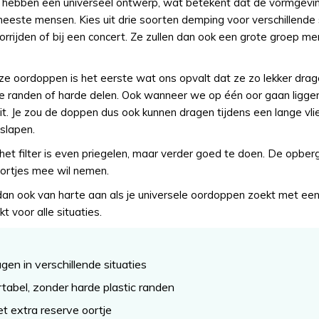
hebben een universeel ontwerp, wat betekent dat de vormgevin
eeste mensen. Kies uit drie soorten demping voor verschillende s
orrijden of bij een concert. Ze zullen dan ook een grote groep m
ze oordoppen is het eerste wat ons opvalt dat ze zo lekker drag
e randen of harde delen. Ook wanneer we op één oor gaan ligge
t. Je zou de doppen dus ook kunnen dragen tijdens een lange vlie
 slapen.
et filter is even priegelen, maar verder goed te doen. De opberg
oortjes mee wil nemen.
an ook van harte aan als je universele oordoppen zoekt met ee
t voor alle situaties.
gen in verschillende situaties
tabel, zonder harde plastic randen
 extra reserve oortje