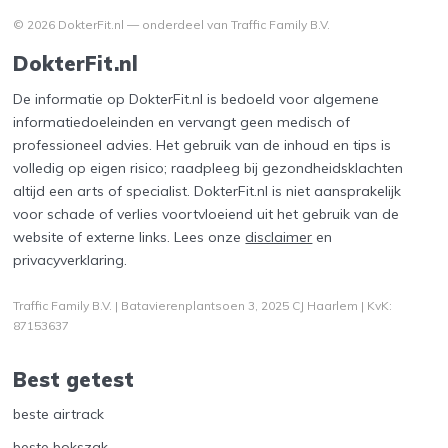
© 2026 DokterFit.nl — onderdeel van Traffic Family B.V.
DokterFit.nl
De informatie op DokterFit.nl is bedoeld voor algemene
informatiedoeleinden en vervangt geen medisch of
professioneel advies. Het gebruik van de inhoud en tips is
volledig op eigen risico; raadpleeg bij gezondheidsklachten
altijd een arts of specialist. DokterFit.nl is niet aansprakelijk
voor schade of verlies voortvloeiend uit het gebruik van de
website of externe links. Lees onze
disclaimer
en
privacyverklaring
.
Traffic Family B.V. | Batavierenplantsoen 3, 2025 CJ Haarlem | KvK:
87153637
Best getest
beste airtrack
beste bokszak