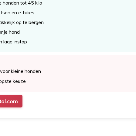
e honden tot 45 kilo
tsen en e-bikes
kelijk op te bergen
or je hond
n lage instap
 voor kleine honden
opste keuze
Bol.com