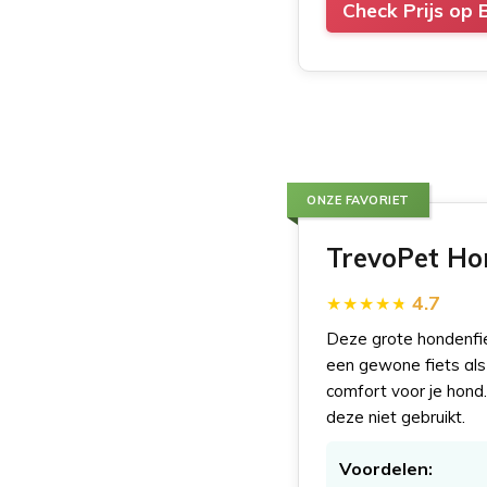
Check Prijs op 
ONZE FAVORIET
TrevoPet Ho
4.7
Deze grote hondenfie
een gewone fiets als
comfort voor je hond.
deze niet gebruikt.
Voordelen: