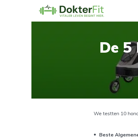
De 5 
We testten 10 honde
Beste Algemen