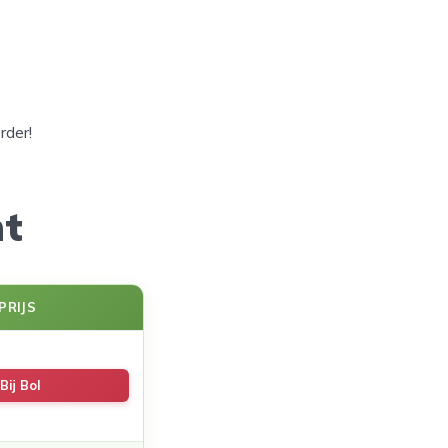
rder!
ht
PRIJS
Bij Bol