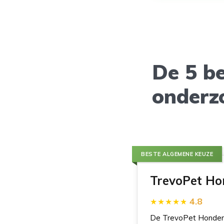
De 5 b
onderz
BESTE ALGEMENE KEUZE
TrevoPet Ho
4.8
De TrevoPet Hondenfie