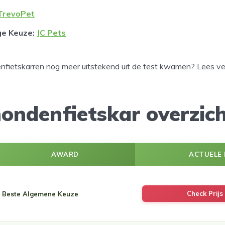
TrevoPet
ge Keuze
:
JC Pets
fietskarren nog meer uitstekend uit de test kwamen? Lees ve
ondenfietskar overzic
AWARD
ACTUELE 
Check Prijs 
Beste Algemene Keuze