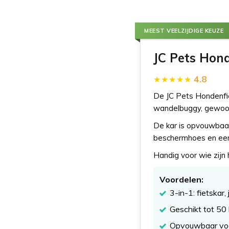
MEEST VEELZIJDIGE KEUZE
JC Pets Hond
4.8
De JC Pets Hondenfiet
wandelbuggy, gewoon
De kar is opvouwbaar
beschermhoes en een v
Handig voor wie zij
Voordelen:
3-in-1: fietskar
Geschikt tot 50
Opvouwbaar voo