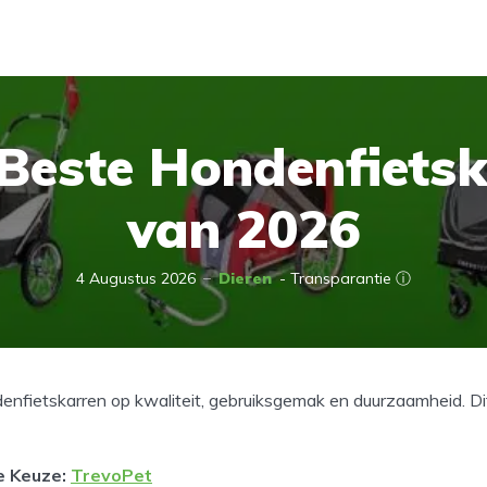
Beste Hondenfiets
van 2026
4 Augustus 2026
Dieren
- Transparantie ⓘ
nfietskarren op kwaliteit, gebruiksgemak en duurzaamheid. Dit
e Keuze
:
TrevoPet