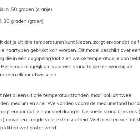
ium: 50 graden (oranje)
l: 30 graden (groen)
it dat je uit drie temperaturen kunt kiezen, zorgt ervoor dat de 
lle haartypen gebruikt kan worden. Dit model beschikt over ee
ing die in één oogopslag laat zien welke temperatuur je aan heb
 Het is ook mogelijk om voor een stand te kiezen waarbij de
aturen elkaar afwisselen.
st niet alleen uit drie temperatuurstanden, maar ook uit twee
eden: medium en snel. We vonden vooral de mediumstand hand
orgt ervoor dat je haar snel droog is. De snelle stand blies ons (
lijk) omver en zorgde voor extra snelheid. Wel merkten we dat 
p klitten wat groter werd.