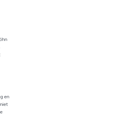
föhn
n
t
ig en
niet
de