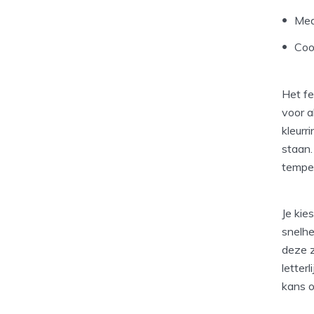
Med
Coo
Het fe
voor a
kleurr
staan.
temper
Je kie
snelh
deze z
letter
kans o