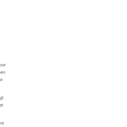
oor
den
or
gt
at
nt