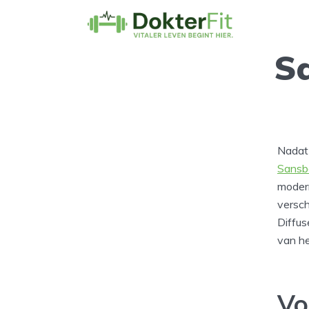
S
Nadat 
Sansb
moder
versc
Diffus
van he
Vo