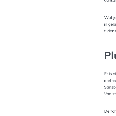
dankzi
Wat je
in geb
tijden
Pl
Er is 
met ee
Sansbe
Van st
De föh