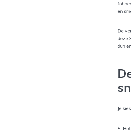
föhnen
en smo
De ver
deze S
dun en
De
sn
Je kie
Hot