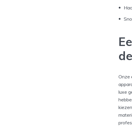
Haa
Sno
Ee
de
Onze e
appara
luxe g
hebben
kiezen
materi
profes