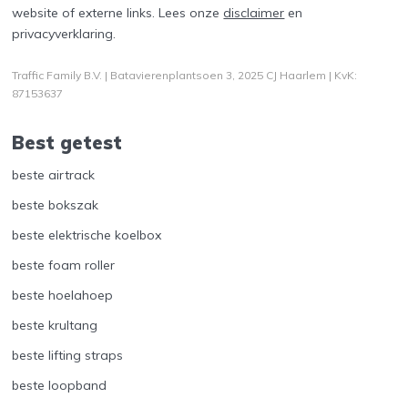
website of externe links. Lees onze
disclaimer
en
privacyverklaring
.
Traffic Family B.V. | Batavierenplantsoen 3, 2025 CJ Haarlem | KvK:
87153637
Best getest
beste airtrack
beste bokszak
beste elektrische koelbox
beste foam roller
beste hoelahoep
beste krultang
beste lifting straps
beste loopband