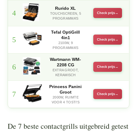
Rurido XL
4
Check prijs
TOUCHSCREEN, 5
PROGRAMMA’S
Tefal OptiGrill
4in1
5
Check prijs
2100W, 9
PROGRAMMA’S
Wartmann WM-
2208 CG
6
Check prijs
EXTRA GROOT,
KERAMISCH
Princess Panini
Groot
7
Check prijs
2000W, RUIMTE
VOOR 4 TOSTI’S
De 7 beste contactgrills uitgebreid getest