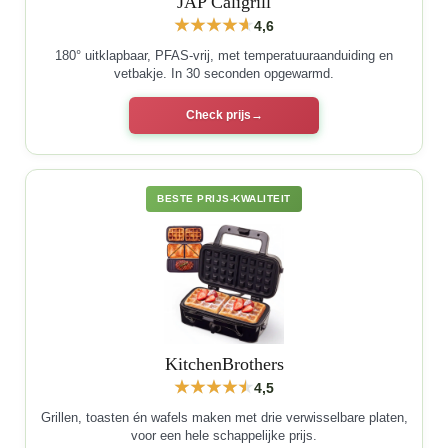
JAP Caligrill
4,6
180° uitklapbaar, PFAS-vrij, met temperatuuraanduiding en
vetbakje. In 30 seconden opgewarmd.
Check prijs
BESTE PRIJS-KWALITEIT
KitchenBrothers
4,5
Grillen, toasten én wafels maken met drie verwisselbare platen,
voor een hele schappelijke prijs.