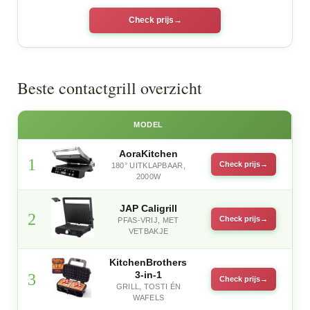
Check prijs
Beste contactgrill overzicht
MODEL
AoraKitchen
1
Check prijs
180° UITKLAPBAAR,
2000W
JAP Caligrill
2
Check prijs
PFAS-VRIJ, MET
VETBAKJE
KitchenBrothers
3-in-1
3
Check prijs
GRILL, TOSTI ÉN
WAFELS