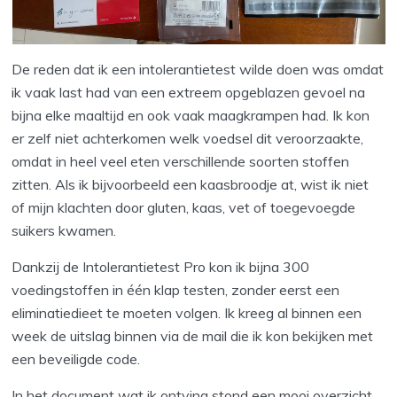
De reden dat ik een intolerantietest wilde doen was omdat
ik vaak last had van een extreem opgeblazen gevoel na
bijna elke maaltijd en ook vaak maagkrampen had. Ik kon
er zelf niet achterkomen welk voedsel dit veroorzaakte,
omdat in heel veel eten verschillende soorten stoffen
zitten. Als ik bijvoorbeeld een kaasbroodje at, wist ik niet
of mijn klachten door gluten, kaas, vet of toegevoegde
suikers kwamen.
Dankzij de Intolerantietest Pro kon ik bijna 300
voedingstoffen in één klap testen, zonder eerst een
eliminatiedieet te moeten volgen. Ik kreeg al binnen een
week de uitslag binnen via de mail die ik kon bekijken met
een beveiligde code.
In het document wat ik ontving stond een mooi overzicht