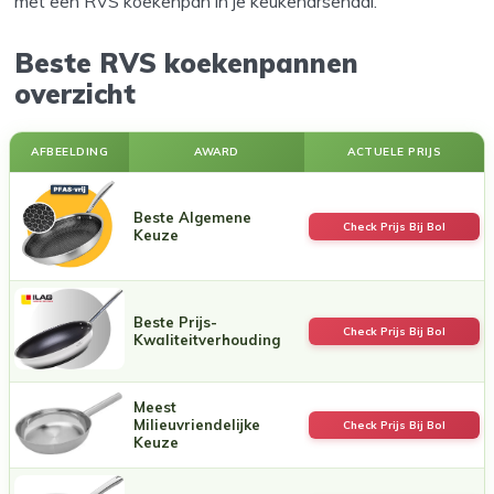
met een RVS koekenpan in je keukenarsenaal.
Beste RVS koekenpannen
overzicht
AFBEELDING
AWARD
ACTUELE PRIJS
Beste Algemene
Check Prijs Bij Bol
Keuze
Beste Prijs-
Check Prijs Bij Bol
Kwaliteitverhouding
Meest
Milieuvriendelijke
Check Prijs Bij Bol
Keuze