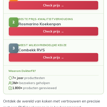
Check prijs →
BESTE PRIJS-KWALITEITVERHOUDING
2
Rosmarino Koekenpan
Check prijs →
MEEST MILIEUVRIENDELIJKE KEUZE
3
Combekk RVS
Check prijs →
Waarom DokterFit?
7+ jaar
producttesten
3M+
bezoekers geholpen
1.800+
producten gereviewed
Ontdek de wereld van koken met vertrouwen en precisie