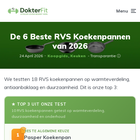
Menu
De 6 Beste RVS Koekenpannen
van 2026
24 April 2026
Koopgids
Keuken
- Transparantie ⓘ
We testten 18 RVS koekenpannen op warmteverdeling,
antiaanbaklaag en duurzaamheid. Dit is onze top 3:
★ TOP 3 UIT ONZE TEST
10 RVS koekenpannen getest op warmteverdeling,
duurzaamheid en onderhoud
BESTE ALGEMENE KEUZE
1
Pasper Koekenpan